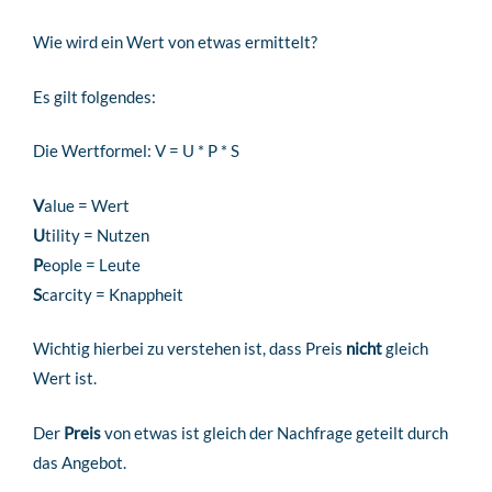
Wie wird ein Wert von etwas ermittelt?
Es gilt folgendes:
Die Wertformel: V = U * P * S
V
alue = Wert
U
tility = Nutzen
P
eople = Leute
S
carcity = Knappheit
Wichtig hierbei zu verstehen ist, dass Preis
nicht
gleich
Wert ist.
Der
Preis
von etwas ist gleich der Nachfrage geteilt durch
das Angebot.